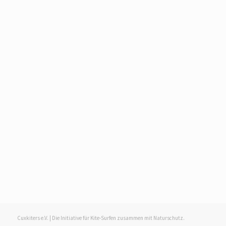
Cuxkiters e.V. | Die Initiative für Kite-Surfen zusammen mit Naturschutz.