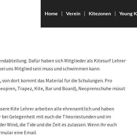
Home
Verein
Kitezonen
Young K
gendabteilung. Dafür haben sich Mitglieder als Kitesurf Lehrer
 bei uns Mitglied sein muss und schwimmen kann.
, von dort kommt das Material für die Schulungen. Pro
 Neopren, Trapez, Kite, Bar und Board), Neoprenschuhe müsst
Unsere Kite Lehrer arbeiten alle ehrenamtlich und haben
r bei Gelegenheit mit euch die Theoriestunden und im
er Wind, die Tide und die Zeit es zulassen. Wenn ihr euch
rmular eine Email.