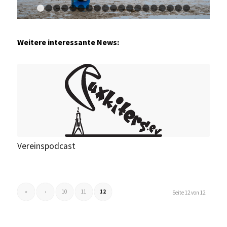
1
2
3
4
5
6
7
8
9
10
11
12
13
14
15
16
1
Weitere interessante News:
Vereinspodcast
«
‹
10
11
12
Seite 12 von 12