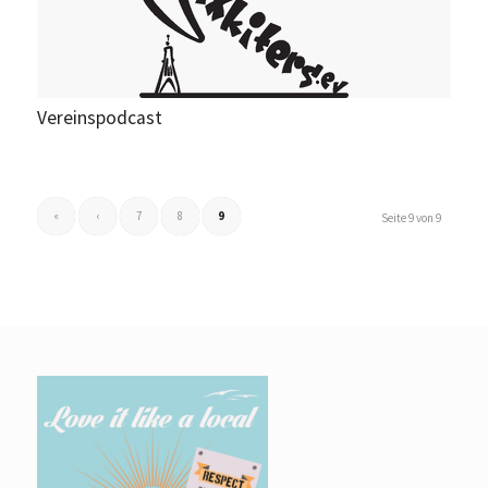
Vereinspodcast
«
‹
7
8
9
Seite 9 von 9